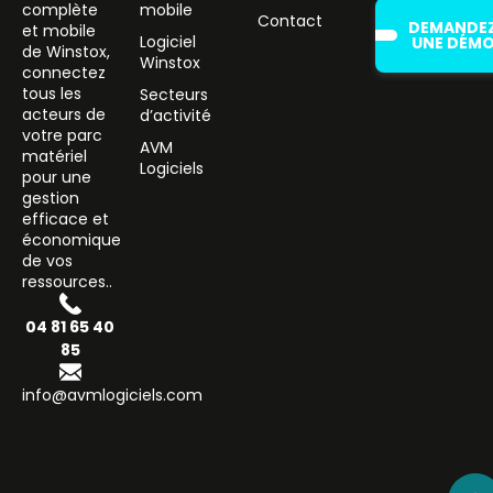
complète
mobile
Contact
DEMANDE
et mobile
Logiciel
UNE DÉM
de Winstox,
Winstox
connectez
tous les
Secteurs
acteurs de
d’activité
votre parc
AVM
matériel
Logiciels
pour une
gestion
efficace et
économique
de vos
ressources..
04 81 65 40
85
info@avmlogiciels.com