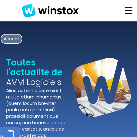
Accueil
Toutes
l'actualite de
AVM Logiciels
Alios autem dicere aiunt
multo etiam inhumanius
(quem locum breviter
paulo ante perstrinxi)
praesidii adiumentique
causa, non benevolentiae
neque caritatis, amicitias
esse expetendas