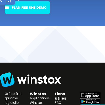
e)
PLANIFIER UNE DÉMO
Winstox
Liens
Grâce à la
utiles
gamme
Applications
logicielle
Winstox
FAQ