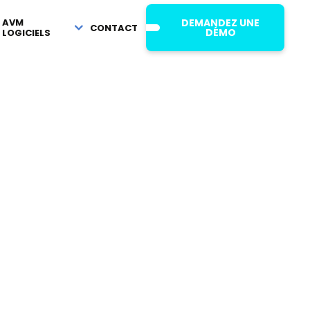
AVM
DEMANDEZ UNE
CONTACT
DÉMO
LOGICIELS