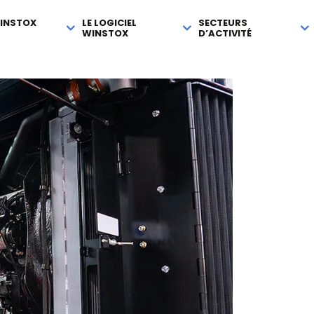
WINSTOX
LE LOGICIEL
SECTEURS
WINSTOX
D’ACTIVITÉ