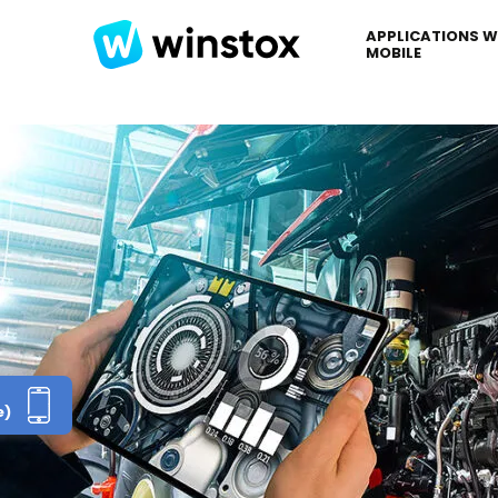
APPLICATIONS 
MOBILE
e)