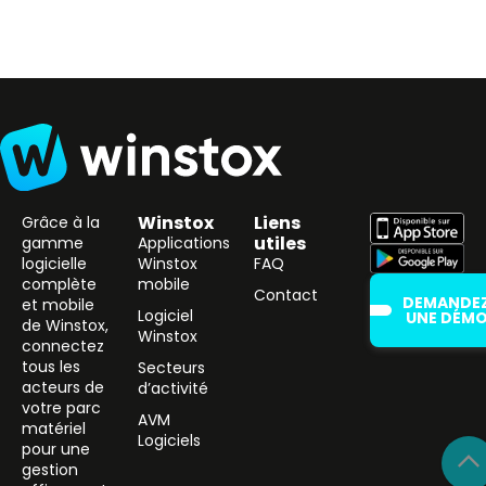
Winstox
Liens
Grâce à la
utiles
gamme
Applications
logicielle
Winstox
FAQ
complète
mobile
Contact
DEMANDE
et mobile
Logiciel
UNE DÉM
de Winstox,
Winstox
connectez
tous les
Secteurs
acteurs de
d’activité
votre parc
AVM
matériel
Logiciels
pour une
gestion