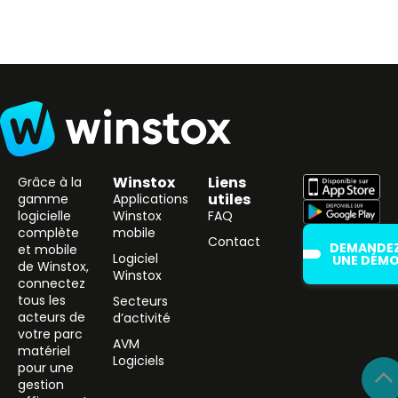
Winstox
Liens
Grâce à la
utiles
gamme
Applications
logicielle
Winstox
FAQ
complète
mobile
Contact
DEMANDE
et mobile
Logiciel
UNE DÉM
de Winstox,
Winstox
connectez
tous les
Secteurs
acteurs de
d’activité
votre parc
AVM
matériel
Logiciels
pour une
gestion